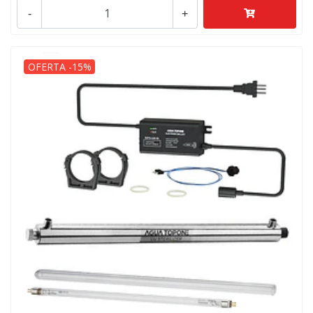
-
+
OFERTA -15%