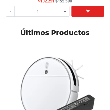
$132.251
$155.590
-
+
Últimos Productos