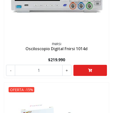
FNIRSI
Osciloscopio Digital Fnirsi 1014d
$219.990
-
+
OFERTA -15%