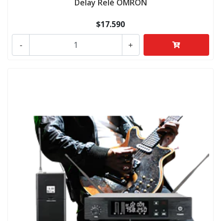
Delay Relé OMRON
$17.590
-
+