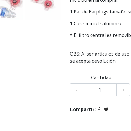
Incluído en la compra:
1 Par de Earplugs tamaño st
1 Case mini de aluminio
* El filtro central es removib
OBS: Al ser artículos de us
se acepta devolución.
Cantidad
-
+
Compartir: