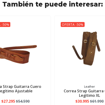
También te puede interesar:
 -50%
OFERTA -50%
a Strap Guitarra Cuero
Leather
Legítimo Ajustable
Correa Strap Guitarra
Legítimo XL
$27.295
$54.590
$30.995
$61.990