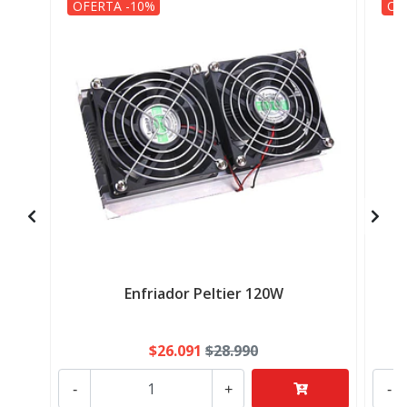
OFERTA -10%
OF
Enfriador Peltier 120W
$26.091
$28.990
-
+
-